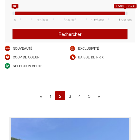
0€
1 500 000+ €
0
375 000
750 000
1 125 000
1 500 000
Rechercher
NOUVEAUTÉ
EXCLUSIVITÉ
COUP DE COEUR
BAISSE DE PRIX
SÉLECTION VERTE
«
1
2
3
4
5
»
(current)