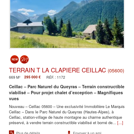
TERRAIN T LA CLAPIERE CEILLAC
(05600)
295 000 €
669 M²
RÉF. : 1172
Ceillac – Parc Naturel du Queyras – Terrain constructible
viabilisé – Pour projet chalet d’exception – Magnifiques
vues
Nouveau – Ceillac 05600 – Une exclusivité Immobilière Le Marquis
Ceillac – Dans le Parc Naturel du Queyras (Hautes-Alpes), à
Ceillac, station-village de haute montagne au charme authentique
préservé, à vendre terrain constructible viabilisé et borné de...
[...]
Plus de détails
Envoyer à un ami