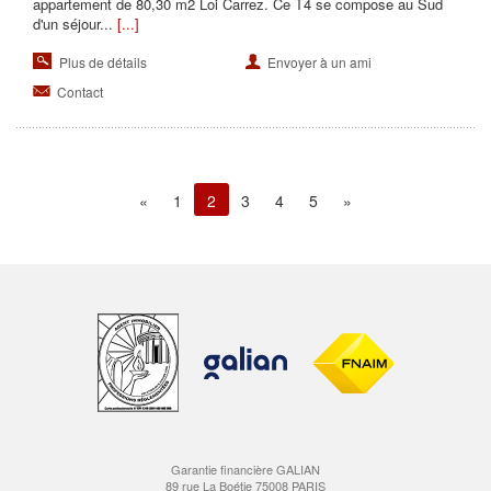
appartement de 80,30 m2 Loi Carrez. Ce T4 se compose au Sud
d'un séjour...
[...]
Plus de détails
Envoyer à un ami
Contact
«
1
2
3
4
5
»
(current)
Garantie financière GALIAN
89 rue La Boétie 75008 PARIS