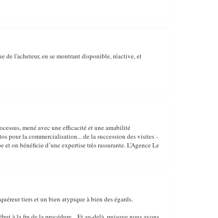
ue de l'acheteur, en se montrant disponible, réactive, et
ocessus, mené avec une efficacité et une amabilité
os pour la commercialisation... de la succession des visites -
e et on bénéficie d’une expertise très rassurante. L’Agence Le
quéreur tiers et un bien atypique à bien des égards.
ébut à la fin de la procédure... Et au-delà, puisque nous avons