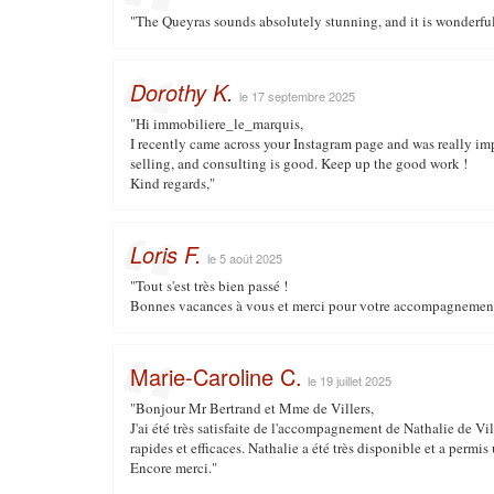
"The Queyras sounds absolutely stunning, and it is wonderful 
Dorothy K.
le 17 septembre 2025
"Hi immobiliere_le_marquis,
I recently came across your Instagram page and was really imp
selling, and consulting is good. Keep up the good work !
Kind regards,"
Loris F.
le 5 août 2025
"Tout s'est très bien passé !
Bonnes vacances à vous et merci pour votre accompagnemen
Marie-Caroline C.
le 19 juillet 2025
"Bonjour Mr Bertrand et Mme de Villers,
J'ai été très satisfaite de l'accompagnement de Nathalie de Vi
rapides et efficaces. Nathalie a été très disponible et a permi
Encore merci."