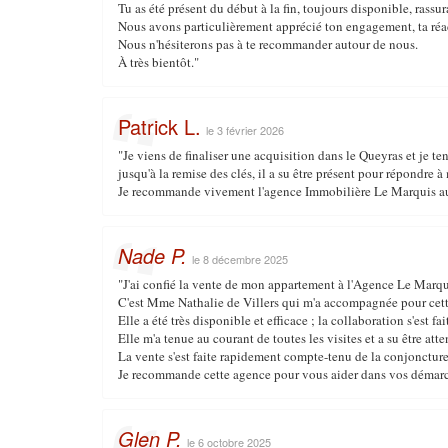
Tu as été présent du début à la fin, toujours disponible, rassur
Nous avons particulièrement apprécié ton engagement, ta réact
Nous n'hésiterons pas à te recommander autour de nous.
À très bientôt."
Patrick L.
le 3 février 2026
"Je viens de finaliser une acquisition dans le Queyras et je t
jusqu'à la remise des clés, il a su être présent pour répondre à
Je recommande vivement l'agence Immobilière Le Marquis au
Nade P.
le 8 décembre 2025
"J'ai confié la vente de mon appartement à l'Agence Le Marqu
C'est Mme Nathalie de Villers qui m'a accompagnée pour cett
Elle a été très disponible et efficace ; la collaboration s'est 
Elle m'a tenue au courant de toutes les visites et a su être at
La vente s'est faite rapidement compte-tenu de la conjoncture
Je recommande cette agence pour vous aider dans vos démarches
Glen P.
le 6 octobre 2025