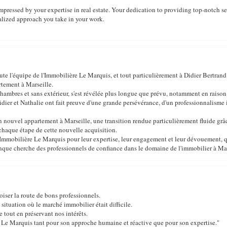
pressed by your expertise in real estate. Your dedication to providing top-notch serv
alized approach you take in your work.
oute l'équipe de l'Immobilière Le Marquis, et tout particulièrement à Didier Bertran
rtement à Marseille.
hambres et sans extérieur, s'est révélée plus longue que prévu, notamment en raiso
idier et Nathalie ont fait preuve d'une grande persévérance, d'un professionnalisme
 nouvel appartement à Marseille, une transition rendue particulièrement fluide grâce à
aque étape de cette nouvelle acquisition.
'Immobilière Le Marquis pour leur expertise, leur engagement et leur dévouement, qui
nque cherche des professionnels de confiance dans le domaine de l'immobilier à Mar
oiser la route de bons professionnels.
tuation où le marché immobilier était difficile.
e tout en préservant nos intérêts.
 Le Marquis tant pour son approche humaine et réactive que pour son expertise."