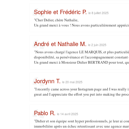
Sophie et Frédéric P.
le 8 juillet 2025
"Cher Didier, chère Nathalie,
Un grand merci à vous ! Nous avons particulièrement apprécié
André et Nathalie M.
le 2 juin 2025
"Nous avons chargé l'agence LE MARQUIS, et plus particuliè
disponibilité, sa persévérance et l'accompagnement constant 
Un grand merci à Monsieur Didier BERTRAND pour tout, q
Jordynn T.
le 20 mai 2025
"I recently came across your Instagram page and I was really 
great and I appreciate the effort you put into making the proc
Pablo R.
le 14 avril 2025
"Didier et son équipe sont hyper professionnels, je leur ai 
immobilière après un échec retentissant avec une agence mar