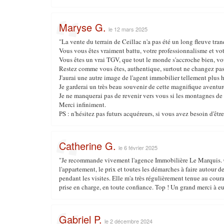
Maryse G.
le 12 mars 2025
"La vente du terrain de Ceillac n'a pas été un long fleuve tra
Vous vous êtes vraiment battu, votre professionnalisme et vo
Vous êtes un vrai TGV, que tout le monde s'accroche bien, vo
Restez comme vous êtes, authentique, surtout ne changez pas
J'aurai une autre image de l'agent immobilier tellement plus
Je garderai un très beau souvenir de cette magnifique aventur
Je ne manquerai pas de revenir vers vous si les montagnes de
Merci infiniment.
PS : n'hésitez pas futurs acquéreurs, si vous avez besoin d'ê
Catherine G.
le 6 février 2025
"Je recommande vivement l'agence Immobilière Le Marquis. Grâ
l'appartement, le prix et toutes les démarches à faire autour de
pendant les visites. Elle m'a très régulièrement tenue au cour
prise en charge, en toute confiance. Top ! Un grand merci à e
Gabriel P.
le 2 décembre 2024