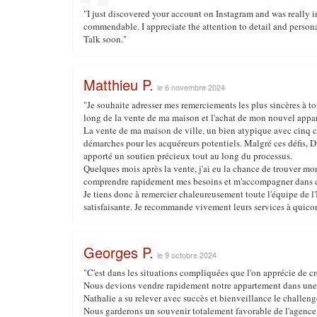
"I just discovered your account on Instagram and was really im
commendable. I appreciate the attention to detail and person
Talk soon."
Matthieu P.
le 6 novembre 2024
"Je souhaite adresser mes remerciements les plus sincères à t
long de la vente de ma maison et l'achat de mon nouvel appa
La vente de ma maison de ville, un bien atypique avec cinq c
démarches pour les acquéreurs potentiels. Malgré ces défis, D
apporté un soutien précieux tout au long du processus.
Quelques mois après la vente, j'ai eu la chance de trouver mon
comprendre rapidement mes besoins et m'accompagner dans ch
Je tiens donc à remercier chaleureusement toute l'équipe de l
satisfaisante. Je recommande vivement leurs services à quico
Georges P.
le 9 octobre 2024
"C'est dans les situations compliquées que l'on apprécie de cr
Nous devions vendre rapidement notre appartement dans une si
Nathalie a su relever avec succès et bienveillance le challeng
Nous garderons un souvenir totalement favorable de l'agence