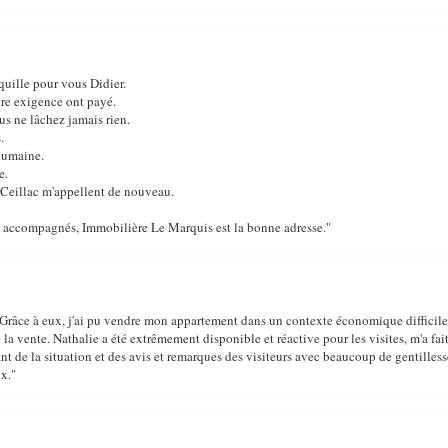
nquille pour vous Didier.
tre exigence ont payé.
us ne lâchez jamais rien.
.
 humaine.
e.
 Ceillac m'appellent de nouveau.
tre accompagnés, Immobilière Le Marquis est la bonne adresse."
ce à eux, j'ai pu vendre mon appartement dans un contexte économique difficile. D
 la vente. Nathalie a été extrêmement disponible et réactive pour les visites, m'a fait 
ant de la situation et des avis et remarques des visiteurs avec beaucoup de gentilles
ux."