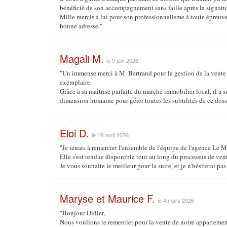
bénéficié de son accompagnement sans faille après la signatur
Mille mercis à lui pour son professionnalisme à toute épreuve, 
bonne adresse."
Magali M.
le 9 juin 2026
"Un immense merci à M. Bertrand pour la gestion de la vente 
exemplaire.
Grâce à sa maîtrise parfaite du marché immobilier local, il a su
dimension humaine pour gérer toutes les subtilités de ce doss
Eloi D.
le 19 avril 2026
"Je tenais à remercier l'ensemble de l'équipe de l'agence Le
Elle s'est rendue disponible tout au long du processus de vent
Je vous souhaite le meilleur pour la suite, et je n'hésiterai p
Maryse et Maurice F.
le 4 mars 2026
"Bonjour Didier,
Nous voulions te remercier pour la vente de notre appartemen