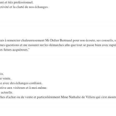
ant et très professionnel.
ivité et la clarté de nos échanges.
enais à remercier chaleureusement Mr Didier Bertrand pour son écoute, ses conseils, 
 mes questions et me rassurer sur les démarches afin que tout se passe bien avec rapidi
x futurs acquéreurs."
is.
e vente.
faite avec des échanges cordiaux.
tentive aux visiteurs et à moi-même.
 actuelle.
 d'achat ou de vente et particulièrement Mme Nathalie de Villers qui s'est montrée 