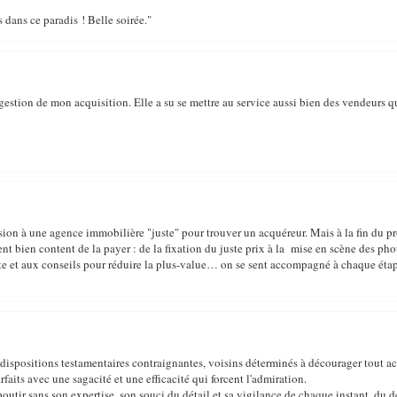
 dans ce paradis ! Belle soirée."
a gestion de mon acquisition. Elle a su se mettre au service aussi bien des vendeurs q
ion à une agence immobilière "juste" pour trouver un acquéreur. Mais à la fin du pr
 bien content de la payer : de la fixation du juste prix à la mise en scène des phot
ente et aux conseils pour réduire la plus-value… on se sent accompagné à chaque étap
 dispositions testamentaires contraignantes, voisins déterminés à décourager tout ac
rfaits avec une sagacité et une efficacité qui forcent l'admiration.
outir sans son expertise, son souci du détail et sa vigilance de chaque instant, du d