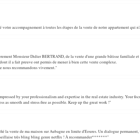
 votre accompagnement à toutes les étapes de la vente de notre appartement qui n'a 
rement Monsieur Didier BERTRAND, de la vente d'une grande bâtisse familiale et
dont il a fait preuve ont permis de mener à bien cette vente complexe.
ue nous recommandons vivement."
impressed by your professionalism and expertise in the real estate industry. Your foc
ess as smooth and stress-free as possible. Keep up the great work !"
confié la vente de ma maison sur Aubagne en limite d'Eoures. Un dialogue permanent,
seillaise très bling bling genre netflix ! À recommander*******"