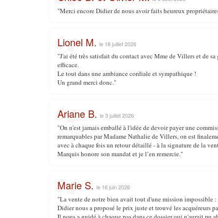
"Merci encore Didier de nous avoir faits heureux propriétaires
Lionel M.
le 18 juillet 2026
"J'ai été très satisfait du contact avec Mme de Villers et de s
efficace.
Le tout dans une ambiance cordiale et sympathique !
Un grand merci donc."
Ariane B.
le 3 juillet 2026
"On n'est jamais emballé à l'idée de devoir payer une commiss
remarquables par Madame Nathalie de Villers, on est finalement
avec à chaque fois un retour détaillé - à la signature de la v
Marquis honore son mandat et je l’en remercie."
Marie S.
le 16 juin 2026
"La vente de notre bien avait tout d'une mission impossible :
Didier nous a proposé le prix juste et trouvé les acquéreurs pa
Il nous a guidé à chaque pas dans ce dossier qui n'aurait pu ab