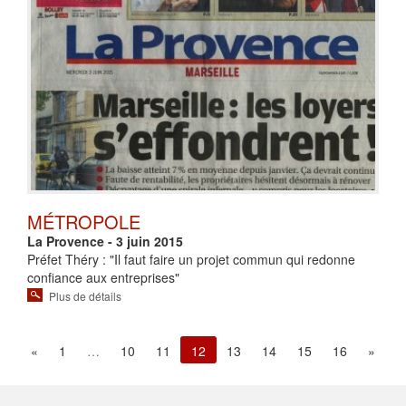
MÉTROPOLE
La Provence - 3 juin 2015
Préfet Théry : "Il faut faire un projet commun qui redonne
confiance aux entreprises"
Plus de détails
«
1
…
10
11
12
13
14
15
16
»
(current)