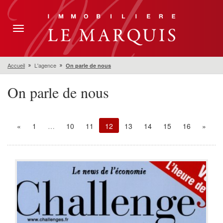
Toggle
navigation
Accueil
L'agence
On parle de nous
On parle de nous
«
1
…
10
11
12
13
14
15
16
»
(current)