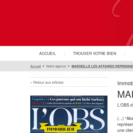
ACCUEIL
TROUVER VOTRE BIEN
Accueil
Notre agence
MARSEILLE LES AFFAIRES REPRENNE
Immobi
« Retour aux articles
MA
L'OBS d
(...) "A
représen
une clie