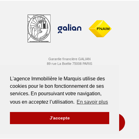
Garantie financière GALIAN
89 rue La Boétie 75008 PARIS
Carte professionnelle Transactions CPI 1310 2016 000 006 900
délivrée par la CCI Marseille Provence
L'agence Immobilière le Marquis utilise des
cookies pour le bon fonctionnement de ses
Suivez-nous sur Instagram
services. En poursuivant votre navigation,
Rejoignez-nous sur Facebook
vous en acceptez l’utilisation.
En savoir plus
Honoraires
Mentions légales
Nous rejoindre
J'accepte
ESTIMATION OFFERTE
Politique de confidentialité