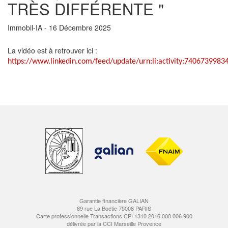
TRÈS DIFFÉRENTE "
Immobil-IA - 16 Décembre 2025
La vidéo est à retrouver ici :
https://www.linkedin.com/feed/update/urn:li:activity:740673998
Garantie financière GALIAN
89 rue La Boétie 75008 PARIS
Carte professionnelle Transactions CPI 1310 2016 000 006 900
délivrée par la CCI Marseille Provence