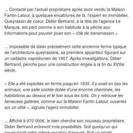
... Contacté par l'actuel propriétaire après avoir vendu la Maison
Fantin-Latour, à quelques encablures de là, l'expert en immobilier,
Queyrassin de coeur, Didier Bertrand, à la tête de l'agence Le
Marquis, est parti comme à son habitude à la pêche aux
informations pour pouvoir jouer son
« rôle de transmission »
.
... Impossible de dater précisément cette ancienne ferme typique
de l'architecture queyrassine, sa première apparition figurant sur
un cadastre napoléonien de 1807. Après investigations, Didier
Bertrand, penche pour une construction érigée à la fin du XVIIIe
siècle.
« Elle a été exploitée en ferme jusqu'en 1935. Il y avait en bas les
animaux, une salle voûtée dotée d'une énorme cheminée, les
habitations au-dessus et le foin sous les toits. On y retrouve les
fameuses galeries, comme sur la Maison Fantin-Latour, ouvertes
sur un côté »
, signale l'agent immobilier.
... Affiché à 970 000€, le bien cherche son nouveau propriétaire.
Didier Bertrand entrevoit trois possibilités. Soit quelqu'un qui
poursuivrait cette même vocation d'accueil. Soit un projet