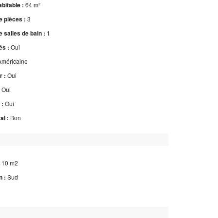
bitable :
64 m²
 pièces :
3
 salles de bain :
1
s :
Oui
Américaine
 :
Oui
:
Oui
 :
Oui
al :
Bon
:
10 m2
n :
Sud