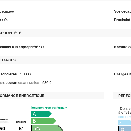
dégagée
Vue dégag
 :
Oui
Proximité 
OPROPRIÉTÉ
soumis à la copropriété :
Oui
Nombre de
CHARGES
 foncières :
1 300 €
Charges m
es courantes annuelles :
936 €
ORMANCE ÉNERGÉTIQUE
PERFO
logement très performant
*Dont é
à effet
A
peu d'é
B
A
C
60
6*
B