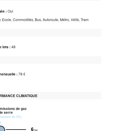
ée :
Oui
:
Ecole, Commodités, Bus, Autoroute, Métro, Vélib, Tram
 lots :
48
ensuelle :
78 €
RMANCE CLIMATIQUE
missions de gaz
 de serre
missions de CO
2
6
kg