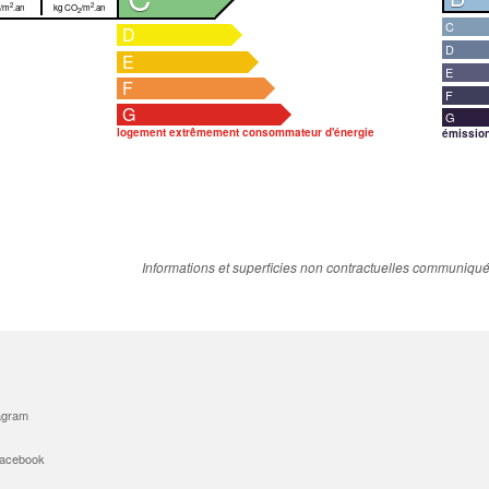
2
2
/m
.an
kg CO
/m
.an
2
C
D
D
E
E
F
F
G
G
logement extrêmement consommateur d'énergie
émissio
Informations et superficies non contractuelles communiqué
agram
Facebook