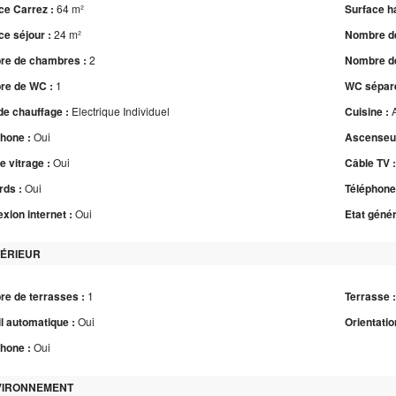
ce Carrez :
64 m²
Surface ha
ce séjour :
24 m²
Nombre de
e de chambres :
2
Nombre de
e de WC :
1
WC séparé
de chauffage :
Electrique Individuel
Cuisine :
phone :
Oui
Ascenseur
e vitrage :
Oui
Câble TV 
rds :
Oui
Téléphone
xion internet :
Oui
Etat génér
TÉRIEUR
e de terrasses :
1
Terrasse 
il automatique :
Oui
Orientatio
phone :
Oui
VIRONNEMENT