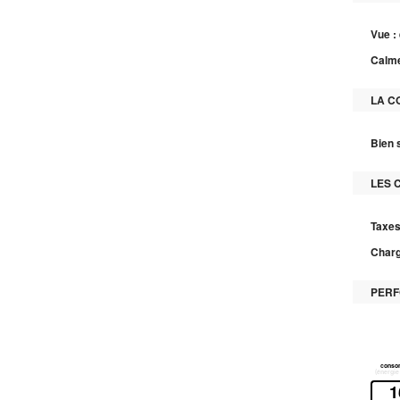
Vue :
Calme
LA C
Bien 
LES 
Taxes
Charg
PERF
1