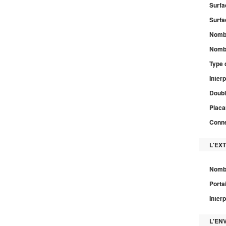
Surfa
Surfa
Nombr
Nombr
Type 
Inter
Doubl
Placa
Conne
L'EX
Nombr
Porta
Inter
L'EN