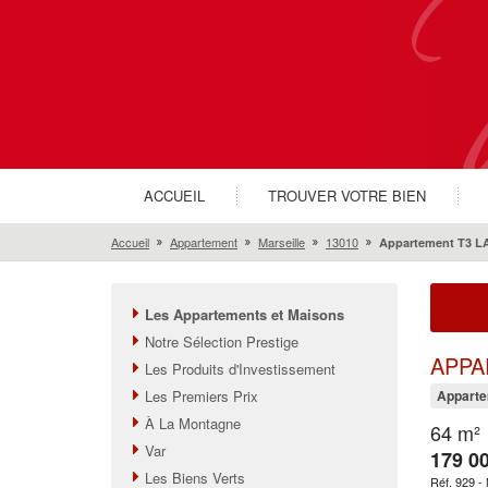
ACCUEIL
TROUVER VOTRE BIEN
Accueil
Appartement
Marseille
13010
Appartement T3 LA
Les Appartements et Maisons
Notre Sélection Prestige
APPA
Les Produits d'Investissement
Les Premiers Prix
Appart
À La Montagne
64 m²
Var
179 00
Les Biens Verts
Réf. 929 -