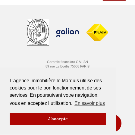
Garantie financière GALIAN
89 rue La Boétie 75008 PARIS
Carte professionnelle Transactions CPI 1310 2016 000 006 900
délivrée par la CCI Marseille Provence
L'agence Immobilière le Marquis utilise des
cookies pour le bon fonctionnement de ses
Suivez-nous sur Instagram
services. En poursuivant votre navigation,
Rejoignez-nous sur Facebook
vous en acceptez l’utilisation.
En savoir plus
J'accepte
Honoraires
Mentions légales
Nous rejoindre
ESTIMATION OFFERTE
Politique de confidentialité