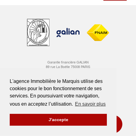
Garantie financière GALIAN
89 rue La Boétie 75008 PARIS
Carte professionnelle Transactions CPI 1310 2016 000 006 900
délivrée par la CCI Marseille Provence
L'agence Immobilière le Marquis utilise des
cookies pour le bon fonctionnement de ses
Suivez-nous sur Instagram
services. En poursuivant votre navigation,
Rejoignez-nous sur Facebook
vous en acceptez l’utilisation.
En savoir plus
J'accepte
Honoraires
Mentions légales
Nous rejoindre
ESTIMATION OFFERTE
Politique de confidentialité